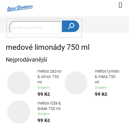
Přejít
Náku
na
koší
obsah
Hledat
medové limonády 750 ml
Nejprodávanější
mellos zázvor
mellos tymián
& citron 750
& máta 750
ml
ml
Skladem
Skladem
99 Kč
99 Kč
mellos růže &
ibišek 750 ml
Skladem
99 Kč