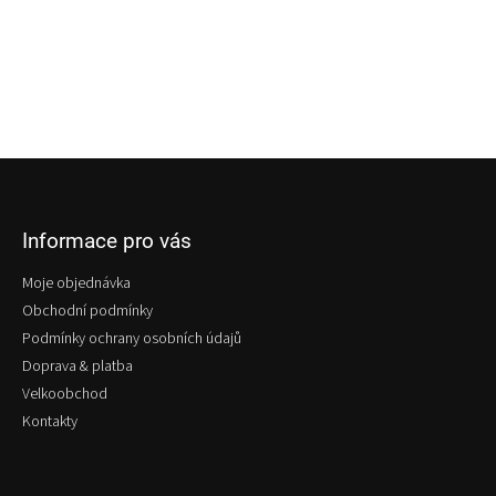
Z
á
p
Informace pro vás
a
t
Moje objednávka
í
Obchodní podmínky
Podmínky ochrany osobních údajů
Doprava & platba
Velkoobchod
Kontakty