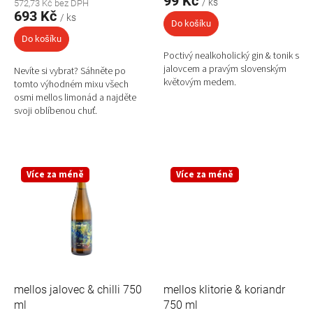
99 Kč
/ ks
572,73 Kč bez DPH
693 Kč
/ ks
Do košíku
Do košíku
Poctivý nealkoholický gin & tonik s
jalovcem a pravým slovenským
Nevíte si vybrat? Sáhněte po
květovým medem.
tomto výhodném mixu všech
osmi mellos limonád a najděte
svoji oblíbenou chuť.
Více za méně
Více za méně
mellos jalovec & chilli 750
mellos klitorie & koriandr
ml
750 ml