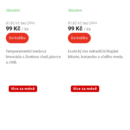
Skladem
Skladem
81,82 Kč bez DPH
81,82 Kč bez DPH
99 Kč
99 Kč
/ ks
/ ks
Do košíku
Do košíku
Temperamentní medová
Exotický mix netradiční thajské
limonáda s živelnou chutí jalovce
klitorie, koriandru a včelího medu.
a chilli.
Více za méně
Více za méně