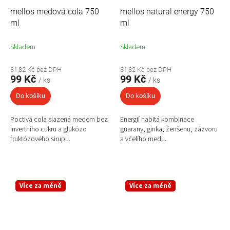
mellos medová cola 750
mellos natural energy 750
ml
ml
Skladem
Skladem
81,82 Kč bez DPH
81,82 Kč bez DPH
99 Kč
99 Kč
/ ks
/ ks
Do košíku
Do košíku
Poctivá cola slazená medem bez
Energií nabitá kombinace
invertního cukru a glukózo
guarany, ginka, ženšenu, zázvoru
fruktózového sirupu.
a včelího medu.
Více za méně
Více za méně