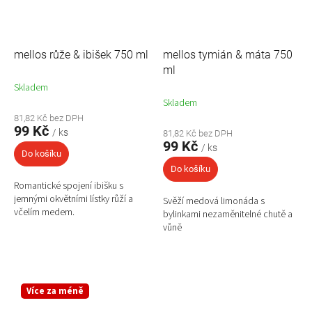
mellos růže & ibišek 750 ml
mellos tymián & máta 750
ml
Skladem
Skladem
81,82 Kč bez DPH
99 Kč
/ ks
81,82 Kč bez DPH
99 Kč
/ ks
Do košíku
Do košíku
Romantické spojení ibišku s
jemnými okvětními lístky růží a
Svěží medová limonáda s
včelím medem.
bylinkami nezaměnitelné chutě a
vůně
Více za méně