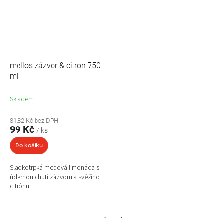
mellos zázvor & citron 750
ml
Skladem
81,82 Kč bez DPH
99 Kč
/ ks
Do košíku
Sladkotrpká medová limonáda s
údernou chutí zázvoru a svěžího
citrónu.