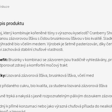
iskuze
opis produktu
j, který kombinuje kořeněné tóny s výraznou kyselostí? Cranberry Sho
anou zázvorovou šťávu s čistou brusinkovou šťávou v bio kvalitě. Slad
výhradně bio včelím medem. Výrobek je šetrně pasterizován, díky čem
i zachovává stabilní chuťové vlastnosti.
efit:
Brusinky v kombinaci se zázvorem jsou tradičně vyhledávány, p
porovat zdravý a komfortní močový trakt.
žky:
Lisovaná zázvorová šťáva, brusinková šťáva, včelí med
 přidaného cukru, bio kvalita, za studena lisovaná zázvorová šťáva
vně trpká a nakyslá s jasně rozpoznatelným pálivým dozvukem zázvor
ný k přímé konzumaci nebo jako výrazná chuťová přísada do nealko
pojů a limonád.