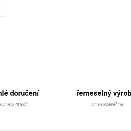
hlé doručení
řemeselný výro
o 24 resp. 48 hodín
z malé rodinné firmy