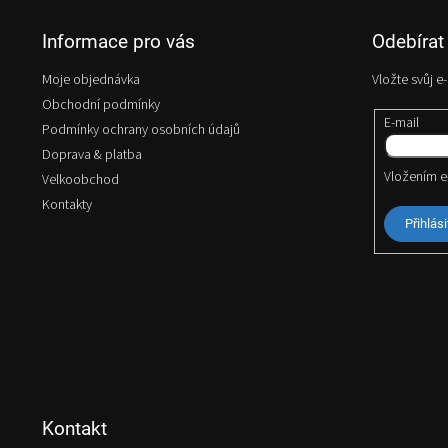
p
Informace pro vás
Odebírat
a
t
Moje objednávka
Vložte svůj 
í
Obchodní podmínky
E-mail
Podmínky ochrany osobních údajů
Doprava & platba
Vložením e
Velkoobchod
Kontakty
Přihlási
Kontakt