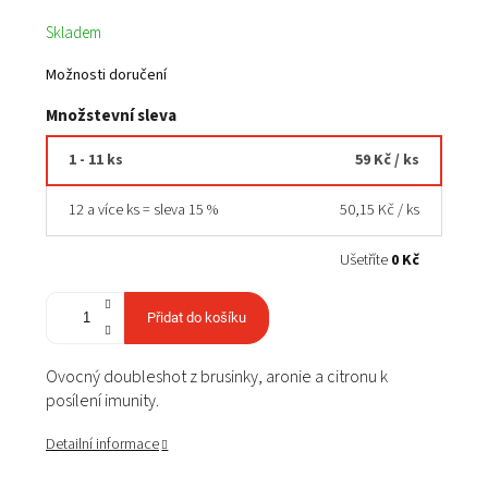
Měrná
Skladem
cena:
Možnosti doručení
Množstevní sleva
1 - 11 ks
59 Kč
/ ks
12 a více ks = sleva 15 %
50,15 Kč
/ ks
Ušetříte
0 Kč
Přidat do košíku
Ovocný doubleshot z brusinky, aronie a citronu k
posílení imunity.
Detailní informace