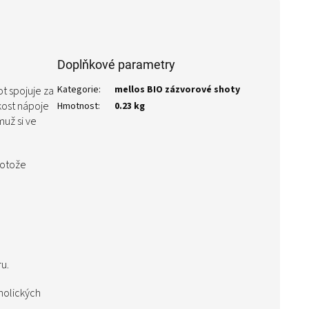
Doplňkové parametry
Kategorie
:
mellos BIO zázvorové shoty
t spojuje za
kost nápoje
Hmotnost
:
0.23 kg
už si ve
rotože
u.
holických