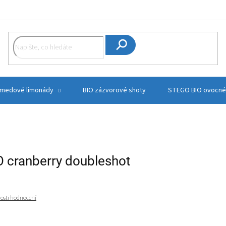
Hledat
 medové limonády
BIO zázvorové shoty
STEGO BIO ovocné
O cranberry doubleshot
osti hodnocení