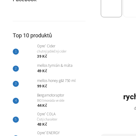
Top 10 produktů
Opre' Cider
chutný jablečný cider
39 Kč
mellos tymián & máta
49 Kč
mellos honey g&t 750 ml
99 Kč
ryc
Bergamotoraptor
BIO limonáda ve skle
44 Kč
d
Opre’ COLA
Čistý charakter
48 Kč
Opre’ ENERGY