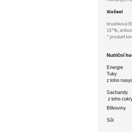
Složení
brusinková š
15*%, antioxi
* produkt ko
Nutriční h
Energie
Tuky
z toho nas
Sacharidy
z toho cukr
Bílkoviny
Sůl