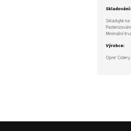
Skladování:
Skladujte na
Pasterizován
Minimální trv
Výrobce:
Opre' Cidery 
Z
á