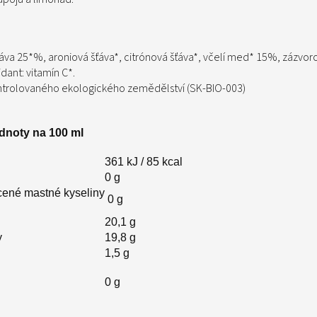
ťáva 25*%, aroniová šťáva*, citrónová šťáva*, včelí med* 15%, zázvor
dant: vitamín C*.
ntrolovaného ekologického zemědělství (SK-BIO-003)
odnoty na 100 ml
361 kJ / 85 kcal
0 g
ycené
mastné kyseliny
0 g
20,1 g
y
19,8 g
1,5 g
0 g