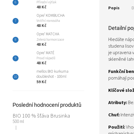
Přírodní výtlak
48 Kč
Popis
D
Opre’ KOMBUCHA
Vnitřní rovnováha
48 Kč
Detailní p
Opre’ MATCHA
Hledáte nápo
Zelená harmonizace
48 Kč
studena lisov
je upravena 
Opre’ MATÉ
skleněné lahv
Proud nápadů
48 Kč
Funkční ben
mellos BIO kurkuma
doubleshot - 100ml
pomáhají pod
59 Kč
Klíčové slo
Atributy:
Bez
Poslední hodnocení produktů
Chuť:
Intenzi
BIO 100 % šťáva Brusinka
500 ml
Použití:
Vhod
|
Hodnocení produktu je 5 z 5 hvězdiček.
míchaných ná