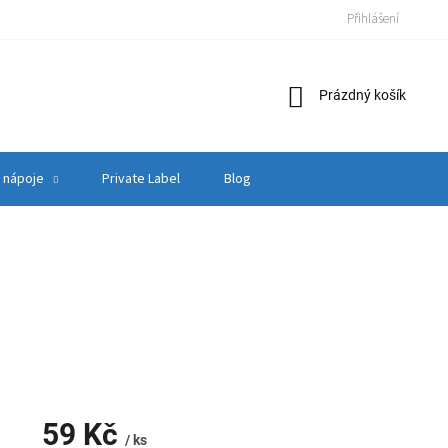
Přihlášení
Nákupní
Prázdný košík
košík
 nápoje
Private Label
Blog
59 Kč
/ ks