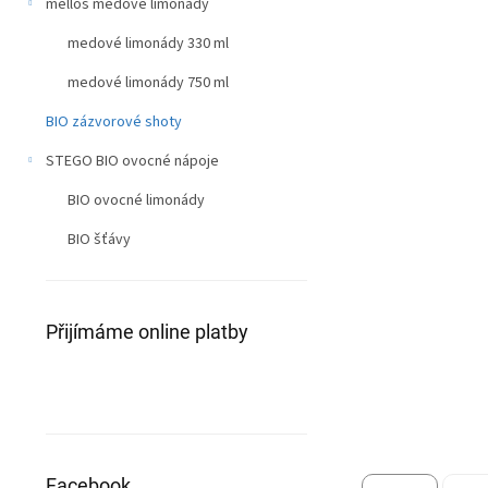
n
mellos medové limonády
0,0
z
í
5
medové limonády 330 ml
p
hvězdiček.
a
medové limonády 750 ml
n
e
BIO zázvorové shoty
l
STEGO BIO ovocné nápoje
BIO ovocné limonády
BIO šťávy
Přijímáme online platby
Facebook