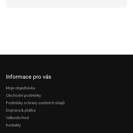
Z
á
p
Informace pro vás
a
t
Moje objednávka
í
Obchodní podmínky
Podmínky ochrany osobních údajů
Doprava & platba
Velkoobchod
Kontakty