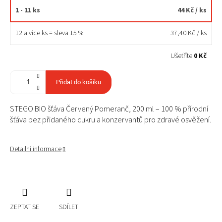
1 - 11 ks
44 Kč
/ ks
12 a více ks = sleva 15 %
37,40 Kč
/ ks
Ušetříte
0 Kč
Přidat do košíku
STEGO BIO šťáva Červený Pomeranč, 200 ml – 100 % přírodní
šťáva bez přidaného cukru a konzervantů pro zdravé osvěžení.
Detailní informace
ZEPTAT SE
SDÍLET