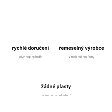
rychlé doručení
řemeselný výrobce
do 24 resp. 48 hodín
z malé rodinné firmy
žádné plasty
balíme pouze do kartonů