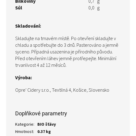
Bílkoviny
0,7 g
Sůl
0,0 g
Skladování:
Skladujte na tmavém místě. Po otevření skladujte v
chladu a spotřebujte do 3 dnů. Pasterováno a jemně
syceno. Případná usazenina je přírodního původu.
Před otevřením láhev jemně protřepejte. Minimální
trvanlivost 4 až 12 měsíců.
Výroba:
Opre' Cidery s.r.o., Textilná 4, Košice, Slovensko
Doplňkové parametry
Kategorie
:
BIO šťávy
Hmotnost
:
0.37 kg