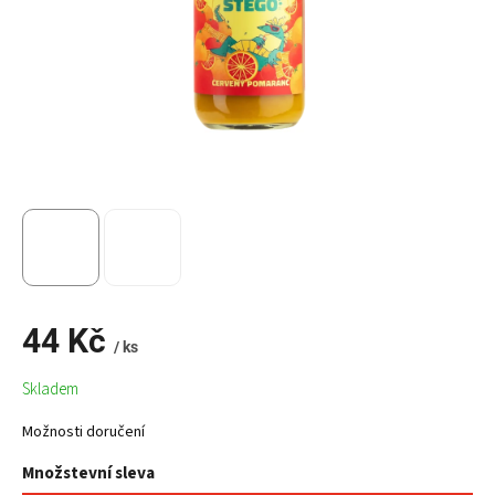
44 Kč
/ ks
Měrná
Skladem
cena:
Možnosti doručení
Množstevní sleva