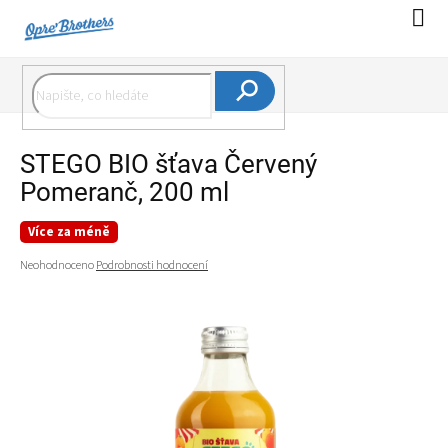
Přejít
Náku
na
koší
obsah
Hledat
STEGO BIO šťava Červený
Pomeranč, 200 ml
Více za méně
Průměrné
Neohodnoceno
Podrobnosti hodnocení
hodnocení
produktu
je
0,0
z
5
hvězdiček.