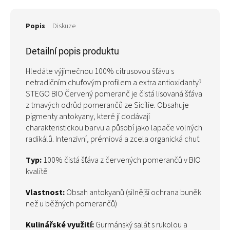
Popis
Diskuze
Detailní popis produktu
Hledáte výjimečnou 100% citrusovou šťávu s
netradičním chuťovým profilem a extra antioxidanty?
STEGO BIO Červený pomeranč je čistá lisovaná šťáva
z tmavých odrůd pomerančů ze Sicílie. Obsahuje
pigmenty antokyany, které jí dodávají
charakteristickou barvu a působí jako lapače volných
radikálů. Intenzivní, prémiová a zcela organická chuť.
Typ:
100% čistá šťáva z červených pomerančů v BIO
kvalitě
Vlastnost:
Obsah antokyanů (silnější ochrana buněk
než u běžných pomerančů)
Kulinářské využití:
Gurmánský salát s rukolou a