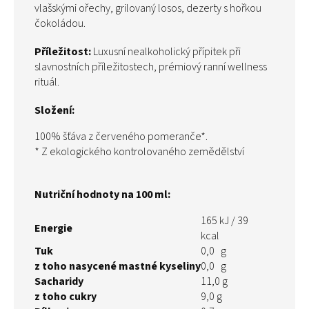
vlašskými ořechy, grilovaný losos, dezerty s hořkou
čokoládou.
Příležitost:
Luxusní nealkoholický přípitek při
slavnostních příležitostech, prémiový ranní wellness
rituál.
Složení:
100% šťáva z červeného pomeranče*.
* Z ekologického kontrolovaného zemědělství
Nutriční hodnoty na 100 ml:
165 kJ / 39
Energie
kcal
Tuk
0,0 g
z toho nasycené mastné kyseliny
0,0 g
Sacharidy
11,0 g
z toho cukry
9,0 g