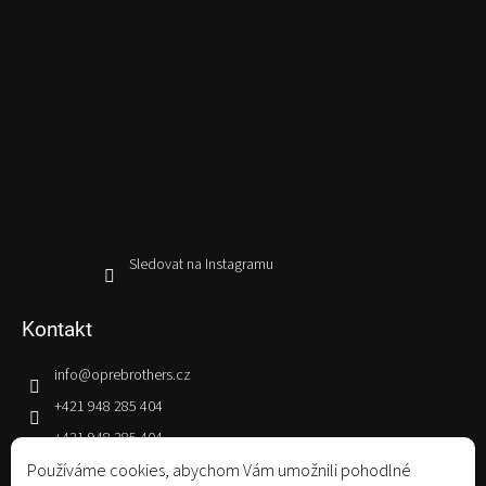
Sledovat na Instagramu
Kontakt
info
@
oprebrothers.cz
+421 948 285 404
+421 948 285 404
oprecider
Používáme cookies, abychom Vám umožnili pohodlné