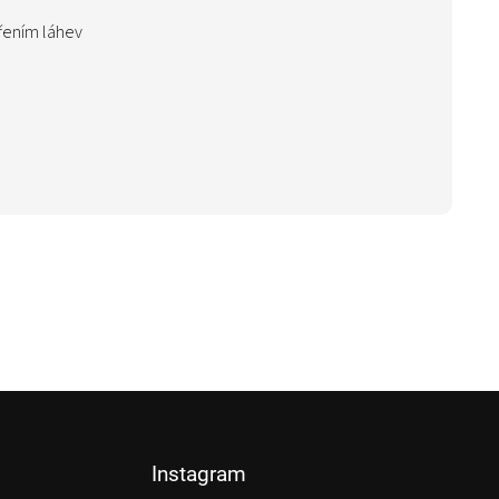
řením láhev
Instagram