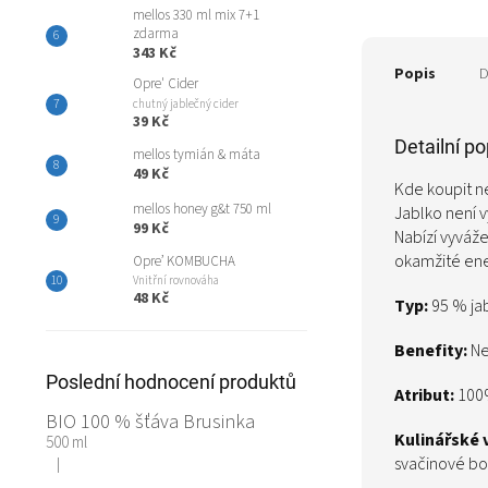
mellos 330 ml mix 7+1
zdarma
343 Kč
Popis
D
Opre' Cider
chutný jablečný cider
39 Kč
Detailní p
mellos tymián & máta
49 Kč
Kde koupit n
mellos honey g&t 750 ml
Jablko není v
99 Kč
Nabízí vyváže
okamžité ene
Opre’ KOMBUCHA
Vnitřní rovnováha
48 Kč
Typ:
95 % jab
Benefity:
Ne
Poslední hodnocení produktů
Atribut:
100
BIO 100 % šťáva Brusinka
Kulinářské v
500 ml
svačinové bo
|
Hodnocení produktu je 5 z 5 hvězdiček.