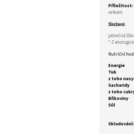
Příležitost:
setkání.
Složení:
jablečná šťáv
* Z ekologic
Nutriční hod
Energie
Tuk
z toho nasy
Sacharidy
z toho cukr
Bílkoviny
Sůl
Skladování: