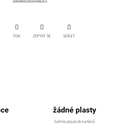
Detailní informace
TISK
ZEPTAT SE
SDÍLET
bce
žádné plasty
balíme pouze do kartonů