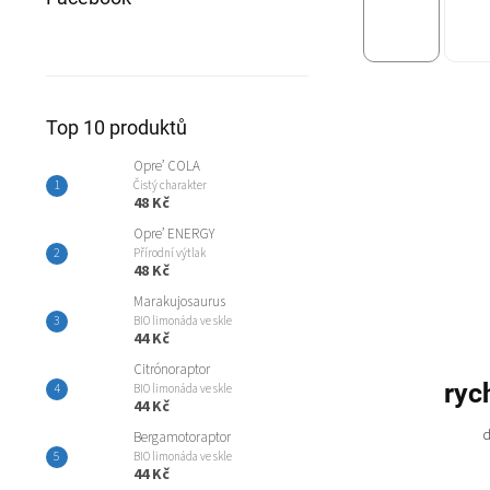
Top 10 produktů
Opre’ COLA
Čistý charakter
48 Kč
Opre’ ENERGY
Přírodní výtlak
48 Kč
Marakujosaurus
BIO limonáda ve skle
44 Kč
Citrónoraptor
ryc
BIO limonáda ve skle
44 Kč
d
Bergamotoraptor
BIO limonáda ve skle
44 Kč