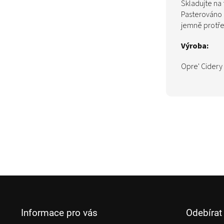
Skladujte na 
Pasterováno 
jemně protřep
Výroba:
Opre' Cidery 
Z
á
p
Informace pro vás
Odebírat
a