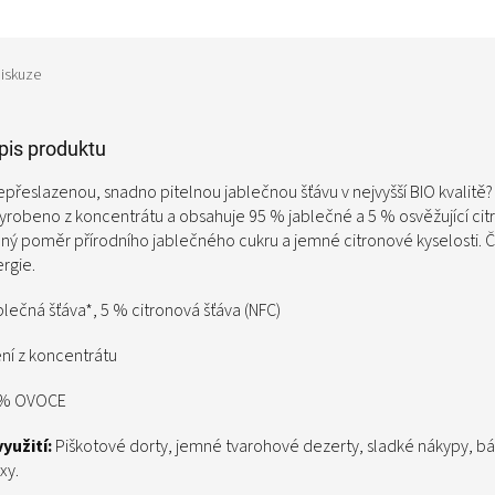
iskuze
opis produktu
epřeslazenou, snadno pitelnou jablečnou šťávu v nejvyšší BIO kvalit
yrobeno z koncentrátu a obsahuje 95 % jablečné a 5 % osvěžující cit
ný poměr přírodního jablečného cukru a jemné citronové kyselosti. Či
rgie.
lečná šťáva*, 5 % citronová šťáva (NFC)
ní z koncentrátu
% OVOCE
yužití:
Piškotové dorty, jemné tvarohové dezerty, sladké nákypy, 
xy.