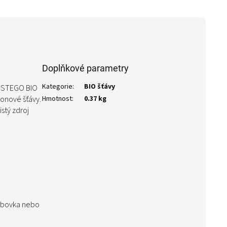
Doplňkové parametry
Kategorie
:
BIO šťávy
ě? STEGO BIO
ronové šťávy.
Hmotnost
:
0.37 kg
stý zdroj
bábovka nebo