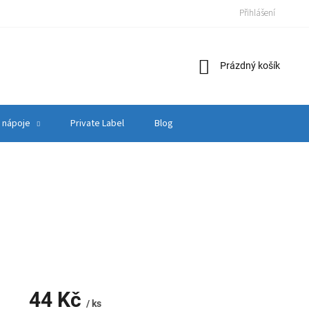
Přihlášení
Nákupní
Prázdný košík
košík
 nápoje
Private Label
Blog
44 Kč
/ ks