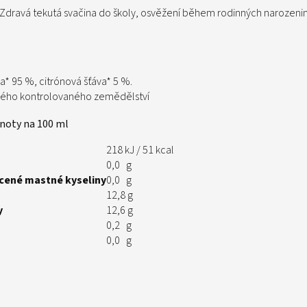
Zdravá tekutá svačina do školy, osvěžení během rodinných narozeni
a* 95 %, citrónová šťáva* 5 %.
kého kontrolovaného zemědělství
noty na 100 ml
218 kJ / 51 kcal
0,0 g
cené mastné kyseliny
0,0 g
12,8 g
y
12,6 g
0,2 g
0,0 g