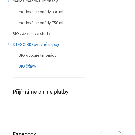
n
mellos medové limonády
0,0
z
í
5
medové limonády 330 ml
p
hvězdiček.
a
medové limonády 750 ml
n
e
BIO zázvorové shoty
l
STEGO BIO ovocné nápoje
BIO ovocné limonády
BIO šťávy
Přijímáme online platby
Facebook