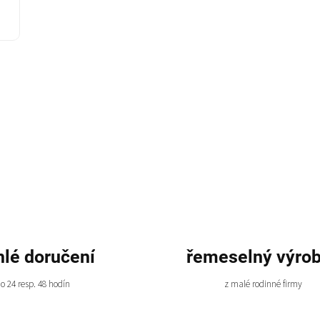
hlé doručení
řemeselný výro
o 24 resp. 48 hodín
z malé rodinné firmy