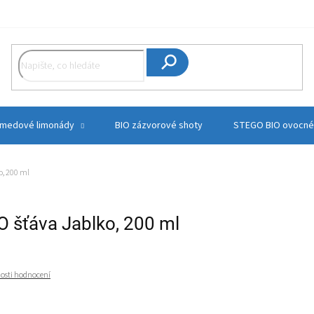
Hledat
 medové limonády
BIO zázvorové shoty
STEGO BIO ovocné
o, 200 ml
 šťáva Jablko, 200 ml
osti hodnocení