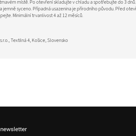
tmavém místě. Po otevření skladujte v chladu a spotřebujte do 3 dnů.
a jemně syceno. Případná usazenina je přírodního původu. Před otev
ejte. Minimální trvanlivost 4 až 12 měsíců.
s.r.o., Textilná 4, Košice, Slovensko
 newsletter