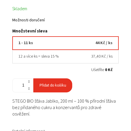
Měrná
Skladem
cena:
Možnosti doručení
Množstevní sleva
1 - 11 ks
44 Kč
/ ks
12 a více ks = sleva 15 %
37,40 Kč
/ ks
Ušetříte
0 Kč
Přidat do košíku
STEGO BIO šťáva Jablko, 200 ml – 100 % přírodní šťáva
bez přidaného cukru a konzervantů pro zdravé
osvěžení.