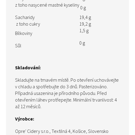
z toho nasycené mastné kyseliny
0 g
Sacharidy
19,4 g
z toho cukry
19,2 g
1,5 g
Bílkoviny
0 g
Sůl
Skladování:
Skladujte na tmavém místě. Po otevření uchovávejte
v chladu a spotřebujte do 3 dnů. Pasterizováno.
Případná usazenina je přírodního původu. Před
otevřením láhev protřepejte. Minimální trvanlivost: 4
až 12 měsíců.
Výrobce:
Opre' Cidery s.r.o., Textilná 4, Košice, Slovensko