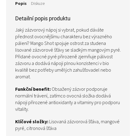
Popis
Diskuze
Detailní popis produktu
Jaký zázvorový nápoj si vybrat, pokud dáváte
přednost ovocnějšímu charakteru bez výrazného
pálení? Mango Shot spojuje ostrost za studena
lisované zázvorové šťávy se sladkým mangovým pyré.
Přidané ovocné pyré přirozeně zjemňuje pálivost
zázvoru a dodává nápoji plnou konzistenci v bio
kvalitě bez potřeby umělých zahušťovadel nebo
aromat.
Funkční benefit:
Obsažený zázvor podporuje
normální trávení, zatímco ovocná složka dodává
nápoji přirozené antioxidanty a vitaminy pro podporu
vitality.
Klíčové složky:
Lisovaná zázvorová šťáva, mangové
pyré, citronová šťáva