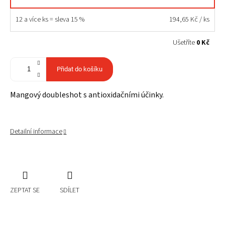
12 a více ks = sleva 15 %
194,65 Kč
/ ks
Ušetříte
0 Kč
Přidat do košíku
Mangový doubleshot s antioxidačními účinky.
Detailní informace
ZEPTAT SE
SDÍLET