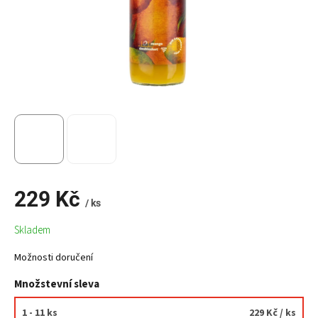
229 Kč
/ ks
Měrná
Skladem
cena:
Možnosti doručení
Množstevní sleva
1 - 11 ks
229 Kč
/ ks