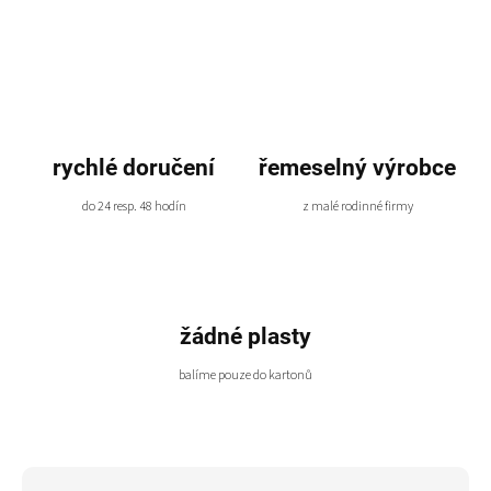
rychlé doručení
řemeselný výrobce
do 24 resp. 48 hodín
z malé rodinné firmy
žádné plasty
balíme pouze do kartonů