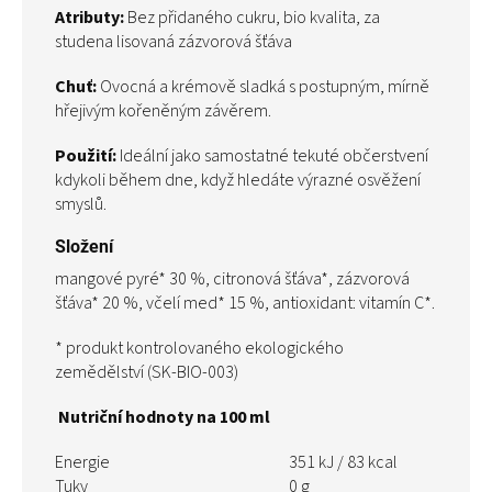
Atributy:
Bez přidaného cukru, bio kvalita, za
studena lisovaná zázvorová šťáva
Chuť:
Ovocná a krémově sladká s postupným, mírně
hřejivým kořeněným závěrem.
Použití:
Ideální jako samostatné tekuté občerstvení
kdykoli během dne, když hledáte výrazné osvěžení
smyslů.
Složení
mangové pyré* 30 %, citronová šťáva*, zázvorová
šťáva* 20 %, včelí med* 15 %, antioxidant: vitamín C*.
* produkt kontrolovaného ekologického
zemědělství (SK-BIO-003)
Nutriční hodnoty na 100 ml
Energie
351 kJ / 83 kcal
Tuky
0 g