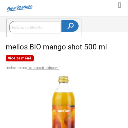
Přejít
Náku
na
koší
obsah
Hledat
mellos BIO mango shot 500 ml
Více za méně
Průměrné
Neohodnoceno
Podrobnosti hodnocení
hodnocení
produktu
je
0,0
z
5
hvězdiček.