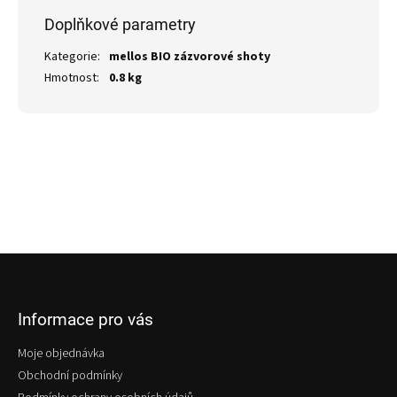
Doplňkové parametry
Kategorie
:
mellos BIO zázvorové shoty
Hmotnost
:
0.8 kg
Z
á
p
Informace pro vás
a
t
Moje objednávka
í
Obchodní podmínky